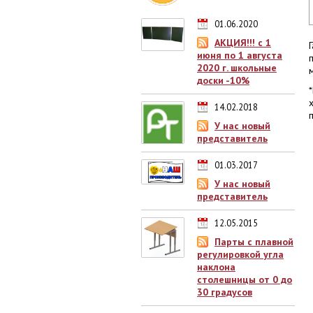
01.06.2020
АКЦИЯ!!! с 1
июня по 1 августа
2020 г. школьные
доски -10%
14.02.2018
У нас новый
представитель
01.03.2017
У нас новый
представитель
12.05.2015
Парты с плавной
регулировкой угла
наклона
столешницы от 0 до
30 градусов