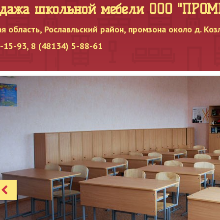
одажа школьной мебели OOO "ПРО
я область, Рославльский район, промзона около д. Коз
15-93, 8 (48134) 5-88-61