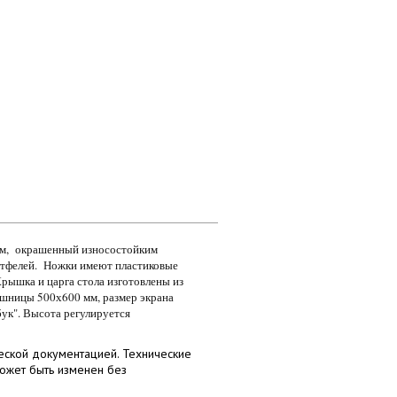
0мм, окрашенный износостойким
ртфелей. Ножки имеют пластиковые
рышка и царга стола изготовлены из
шницы 500х600 мм, размер экрана
бук". Высота регулируется
еской документацией. Технические
может быть изменен без