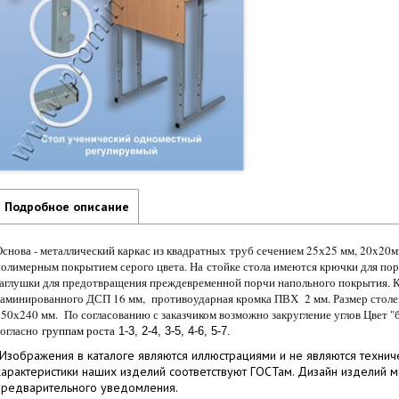
Подробное описание
Основа - металлический каркас из квадратных труб сечением 25х25 мм, 20x2
полимерным покрытием серого цвета. На стойке стола имеются крючки для по
заглушки для предотвращения преждевременной порчи напольного покрытия. К
ламинированного ДСП 16 мм, противоударная кромка ПВХ 2 мм. Размер столе
550х240 мм. По согласованию с заказчиком возможно закругление углов Цвет "
согласно
группам роста
1-3, 2-4, 3-5, 4-6, 5-7.
*Изображения в каталоге являются иллюстрациями и не являются технич
характеристики наших изделий соответствуют ГОСТам. Дизайн изделий 
предварительного уведомления.