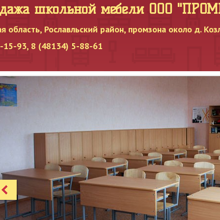
одажа школьной мебели OOO "ПРО
я область, Рославльский район, промзона около д. Коз
15-93, 8 (48134) 5-88-61