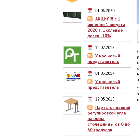
01.06.2020
АКЦИЯ!!! с 1
июня по 1 августа
2020 г. школьные
доски -10%
14.02.2018
У нас новый
представитель
01.03.2017
У нас новый
представитель
12.05.2015
Парты с плавной
регулировкой угла
наклона
столешницы от 0 до
30 градусов