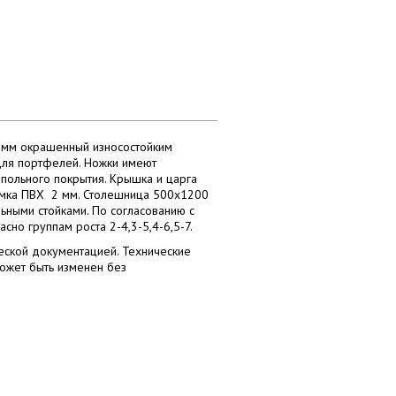
5 мм окрашенный износостойким
для портфелей. Ножки имеют
ольного покрытия. Крышка и царга
омка ПВХ 2 мм. Столешница 500х1200
ьными стойками. По согласованию с
сно группам роста 2-4,3-5,4-6,5-7.
еской документацией. Технические
может быть изменен без