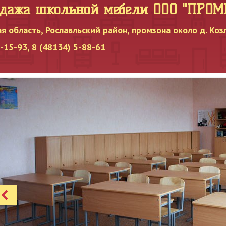
одажа школьной мебели OOO "ПРО
я область, Рославльский район, промзона около д. Коз
15-93, 8 (48134) 5-88-61