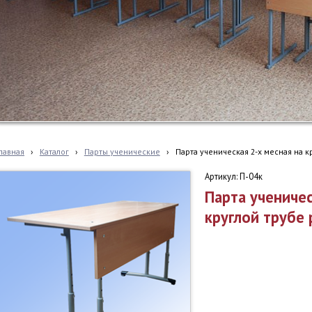
лавная
›
Каталог
›
Парты ученические
›
Парта ученическая 2-х месная на 
Артикул: П-04к
Парта ученичес
круглой трубе 