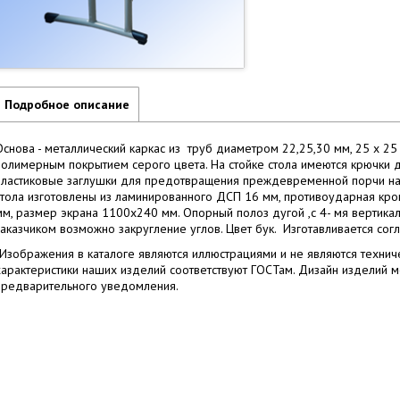
Подробное описание
Основа - металлический каркас из труб диаметром 22,25,30 мм, 25 х 2
полимерным покрытием серого цвета. На стойке стола имеются крючки 
пластиковые заглушки для предотвращения преждевременной порчи нап
стола изготовлены из ламинированного ДСП 16 мм, противоударная кр
мм, размер экрана 1100х240 мм. Опорный полоз дугой ,с 4- мя вертикал
заказчиком возможно закругление углов. Цвет бук. Изготавливается согла
*Изображения в каталоге являются иллюстрациями и не являются технич
характеристики наших изделий соответствуют ГОСТам. Дизайн изделий 
предварительного уведомления.